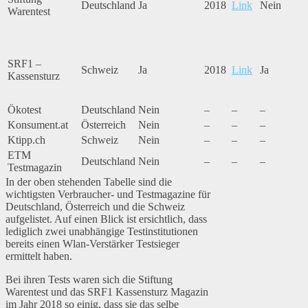
Deutschland
Ja
2018
Link
Nein
Warentest
SRF1 –
Schweiz
Ja
2018
Link
Ja
Kassensturz
Ökotest
Deutschland
Nein
–
–
–
Konsument.at
Österreich
Nein
–
–
–
Ktipp.ch
Schweiz
Nein
–
–
–
ETM
Deutschland
Nein
–
–
–
Testmagazin
In der oben stehenden Tabelle sind die
wichtigsten Verbraucher- und Testmagazine für
Deutschland, Österreich und die Schweiz
aufgelistet. Auf einen Blick ist ersichtlich, dass
lediglich zwei unabhängige Testinstitutionen
bereits einen Wlan-Verstärker Testsieger
ermittelt haben.
Bei ihren Tests waren sich die Stiftung
Warentest und das SRF1 Kassensturz Magazin
im Jahr 2018 so einig, dass sie das selbe