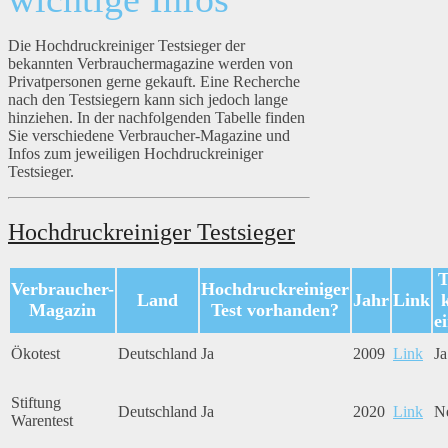
Die Hochdruckreiniger Testsieger der
bekannten Verbrauchermagazine werden von
Privatpersonen gerne gekauft. Eine Recherche
nach den Testsiegern kann sich jedoch lange
hinziehen. In der nachfolgenden Tabelle finden
Sie verschiedene Verbraucher-Magazine und
Infos zum jeweiligen Hochdruckreiniger
Testsieger.
Hochdruckreiniger Testsieger
T
Verbraucher-
Hochdruckreiniger
Land
Jahr
Link
Magazin
Test vorhanden?
e
Ökotest
Deutschland
Ja
2009
Link
Ja
Stiftung
Deutschland
Ja
2020
Link
N
Warentest