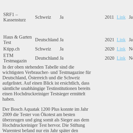
SRF1 –
Schweiz
Ja
2011
Link
Ja
Kassensturz
Haus & Garten
Deutschland
Ja
2021
Link
Ja
Test
Ktipp.ch
Schweiz
Ja
2020
Link
N
ETM
Deutschland
Ja
2020
Link
N
Testmagazin
In der oben stehenden Tabelle sind die
wichtigsten Verbraucher- und Testmagazine für
Deutschland, Österreich und die Schweiz
aufgelistet. Auf einen Blick ist ersichtlich, dass
sämtliche unabhängige Testinstitutionen bereits
einen Hochdruckreiniger Testsieger ermittelt
haben.
Der Bosch Aquatak 1200 Plus konnte im Jahr
2009 die Tester von Ökotest am besten
überzeugen und ging somit als Sieger aus dem
Hochdruckreiniger Test hervor. Die Stiftung
Warentest befand nur ein Jahr später den