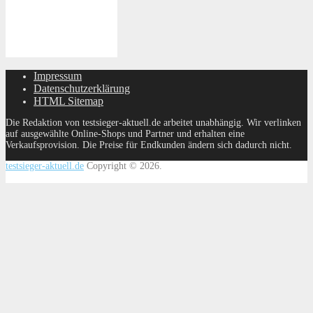
Impressum
Datenschutzerklärung
HTML Sitemap
Die Redaktion von testsieger-aktuell.de arbeitet unabhängig. Wir verlinken
auf ausgewählte Online-Shops und Partner und erhalten eine
Verkaufsprovision. Die Preise für Endkunden ändern sich dadurch nicht.
testsieger-aktuell.de
Copyright © 2026.