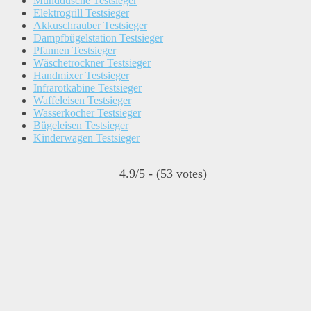
Munddusche Testsieger
Elektrogrill Testsieger
Akkuschrauber Testsieger
Dampfbügelstation Testsieger
Pfannen Testsieger
Wäschetrockner Testsieger
Handmixer Testsieger
Infrarotkabine Testsieger
Waffeleisen Testsieger
Wasserkocher Testsieger
Bügeleisen Testsieger
Kinderwagen Testsieger
4.9/5 - (53 votes)