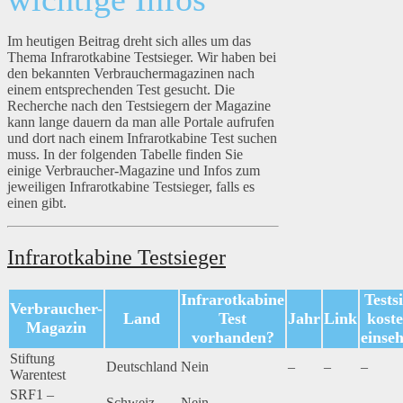
Im heutigen Beitrag dreht sich alles um das
Thema Infrarotkabine Testsieger. Wir haben bei
den bekannten Verbrauchermagazinen nach
einem entsprechenden Test gesucht. Die
Recherche nach den Testsiegern der Magazine
kann lange dauern da man alle Portale aufrufen
und dort nach einem Infrarotkabine Test suchen
muss. In der folgenden Tabelle finden Sie
einige Verbraucher-Magazine und Infos zum
jeweiligen Infrarotkabine Testsieger, falls es
einen gibt.
Infrarotkabine Testsieger
Infrarotkabine
Tests
Verbraucher-
Land
Test
Jahr
Link
koste
Magazin
vorhanden?
einse
Stiftung
Deutschland
Nein
–
–
–
Warentest
SRF1 –
Schweiz
Nein
–
–
–