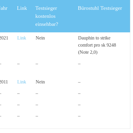
Jahr
Link
Testsieger
Bürostuhl Testsieger
kostenlos
einsehbar?
2021
Link
Nein
Dauphin to strike
comfort pro sk 9248
(Note 2,0)
–
–
–
–
2011
Link
Nein
–
–
–
–
–
–
–
–
–
–
–
–
–