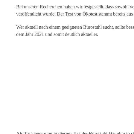
Bei unseren Recherchen haben wir festgestellt, dass sowohl vo
veröffentlicht wurde. Der Test von Ökotest stammt bereits aus d
Wer aktuell nach einem geeigneten Bürostuhl sucht, sollte bess
dem Jahr 2021 und somit deutlich aktueller.
Als Testsieger ging in diesem Test der Bürostuhl Dauphin to s