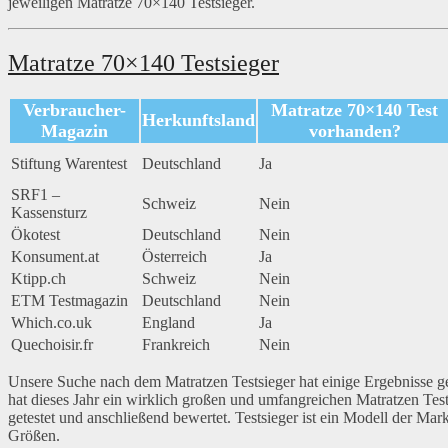
jeweiligen Matratze 70×140 Testsieger.
Matratze 70×140 Testsieger
Verbraucher-
Matratze 70×140 Test
Herkunftsland
Magazin
vorhanden?
Stiftung Warentest
Deutschland
Ja
SRF1 –
Schweiz
Nein
Kassensturz
Ökotest
Deutschland
Nein
Konsument.at
Österreich
Ja
Ktipp.ch
Schweiz
Nein
ETM Testmagazin
Deutschland
Nein
Which.co.uk
England
Ja
Quechoisir.fr
Frankreich
Nein
Unsere Suche nach dem Matratzen Testsieger hat einige Ergebnisse gel
hat dieses Jahr ein wirklich großen und umfangreichen Matratzen Tes
getestet und anschließend bewertet. Testsieger ist ein Modell der Mar
Größen.