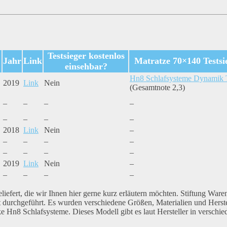
Testsieger kostenlos
Jahr
Link
Matratze 70×140 Testsi
einsehbar?
Hn8 Schlafsysteme Dynamik
2019
Link
Nein
(Gesamtnote 2,3)
–
–
–
–
–
–
–
–
2018
Link
Nein
–
–
–
–
–
–
–
–
–
2019
Link
Nein
–
–
–
–
–
iefert, die wir Ihnen hier gerne kurz erläutern möchten. Stiftung Waren
t durchgeführt. Es wurden verschiedene Größen, Materialien und Herste
ke Hn8 Schlafsysteme. Dieses Modell gibt es laut Hersteller in verschi