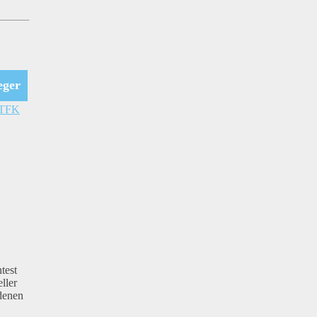
eger
 TFK
test
ller
edenen