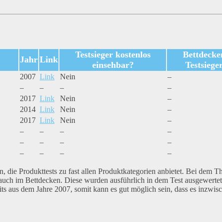
Testsieger kostenlos
Bettdecke
Jahr
Link
einsehbar?
Testsiege
2007
Link
Nein
–
–
–
–
–
2017
Link
Nein
–
2014
Link
Nein
–
2017
Link
Nein
–
–
–
–
–
–
–
–
–
–
–
–
–
n, die Produkttests zu fast allen Produktkategorien anbietet. Bei dem 
auch im Bettdecken. Diese wurden ausführlich in dem Test ausgewerte
eits aus dem Jahre 2007, somit kann es gut möglich sein, dass es inzwis