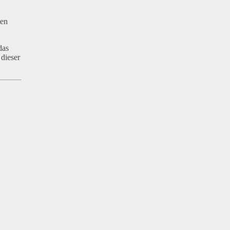
ten
das
 dieser