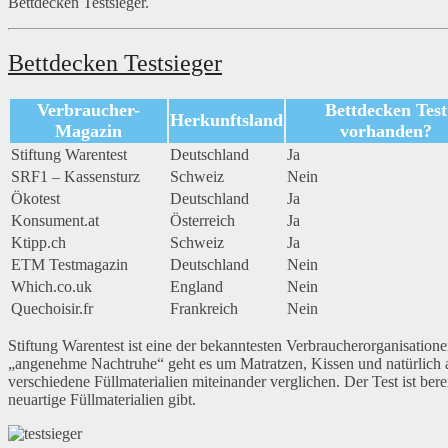
Bettdecken Testsieger.
Bettdecken Testsieger
Verbraucher-
Bettdecken Test
Herkunftsland
Magazin
vorhanden?
Stiftung Warentest
Deutschland
Ja
SRF1 – Kassensturz
Schweiz
Nein
Ökotest
Deutschland
Ja
Konsument.at
Österreich
Ja
Ktipp.ch
Schweiz
Ja
ETM Testmagazin
Deutschland
Nein
Which.co.uk
England
Nein
Quechoisir.fr
Frankreich
Nein
Stiftung Warentest ist eine der bekanntesten Verbraucherorganisatione
„angenehme Nachtruhe“ geht es um Matratzen, Kissen und natürlich 
verschiedene Füllmaterialien miteinander verglichen. Der Test ist ber
neuartige Füllmaterialien gibt.