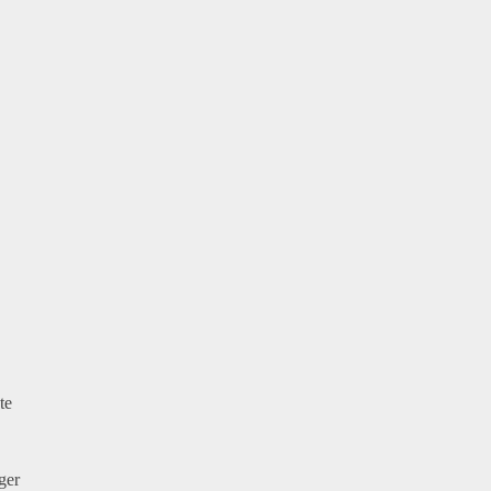
te
ger