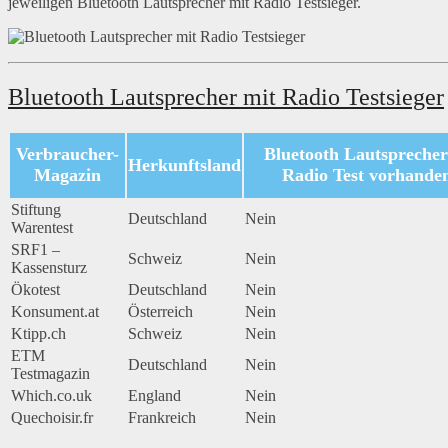
jeweiligen Bluetooth Lautsprecher mit Radio Testsieger.
Bluetooth Lautsprecher mit Radio Testsieger
Verbraucher-
Bluetooth Lautsprecher
Herkunftsland
Magazin
Radio Test vorhande
Stiftung
Deutschland
Nein
Warentest
SRF1 –
Schweiz
Nein
Kassensturz
Ökotest
Deutschland
Nein
Konsument.at
Österreich
Nein
Ktipp.ch
Schweiz
Nein
ETM
Deutschland
Nein
Testmagazin
Which.co.uk
England
Nein
Quechoisir.fr
Frankreich
Nein