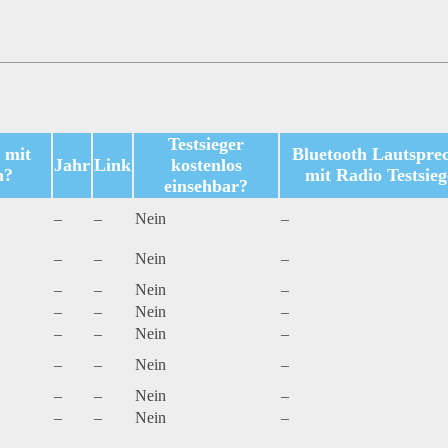
Testsieger
 mit
Bluetooth Lautspre
Jahr
Link
kostenlos
n?
mit Radio Testsieg
einsehbar?
–
–
Nein
–
–
–
Nein
–
–
–
Nein
–
–
–
Nein
–
–
–
Nein
–
–
–
Nein
–
–
–
Nein
–
–
–
Nein
–