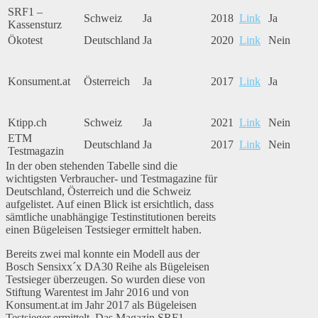
SRF1 –
Schweiz
Ja
2018
Link
Ja
Kassensturz
Ökotest
Deutschland
Ja
2020
Link
Nein
Konsument.at
Österreich
Ja
2017
Link
Ja
Ktipp.ch
Schweiz
Ja
2021
Link
Nein
ETM
Deutschland
Ja
2017
Link
Nein
Testmagazin
In der oben stehenden Tabelle sind die
wichtigsten Verbraucher- und Testmagazine für
Deutschland, Österreich und die Schweiz
aufgelistet. Auf einen Blick ist ersichtlich, dass
sämtliche unabhängige Testinstitutionen bereits
einen Bügeleisen Testsieger ermittelt haben.
Bereits zwei mal konnte ein Modell aus der
Bosch Sensixx´x DA30 Reihe als Bügeleisen
Testsieger überzeugen. So wurden diese von
Stiftung Warentest im Jahr 2016 und von
Konsument.at im Jahr 2017 als Bügeleisen
Testsieger ermittelt. Das Magazin SRF1