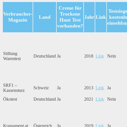
Creme für
Testsieg
Verbraucher-
Trockene
Land
Jahr
Link
kostenlo
Magazin
Haut Test
einsehba
vorhanden?
Stiftung
Deutschland
Ja
2018
Link
Nein
Warentest
SRF1 –
Schweiz
Ja
2013
Link
Ja
Kassensturz
Ökotest
Deutschland
Ja
2021
Link
Nein
Konsument.at
Österreich
Ja
2019
Link
Ja