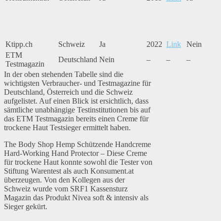
Ktipp.ch
Schweiz
Ja
2022
Link
Nein
ETM
Deutschland
Nein
–
–
–
Testmagazin
In der oben stehenden Tabelle sind die
wichtigsten Verbraucher- und Testmagazine für
Deutschland, Österreich und die Schweiz
aufgelistet. Auf einen Blick ist ersichtlich, dass
sämtliche unabhängige Testinstitutionen bis auf
das ETM Testmagazin bereits einen Creme für
trockene Haut Testsieger ermittelt haben.
The Body Shop Hemp Schützende Handcreme
Hard-Working Hand Protector – Diese Creme
für trockene Haut konnte sowohl die Tester von
Stiftung Warentest als auch Konsument.at
überzeugen. Von den Kollegen aus der
Schweiz wurde vom SRF1 Kassensturz
Magazin das Produkt Nivea soft & intensiv als
Sieger gekürt.