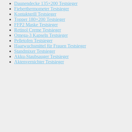
Daunendecke 135×200 Testsieger
Fieberthermometer Testsieger
Kontaktgrill Testsieger
Topper 180×200 Testsieger
FFP2 Maske Testsieger
Retinol Creme Testsieger
Omega-3 Kapseln Testsieger
Pelletofen Testsieger
Haarwuchsmittel für Frauen Testsieger
Standmixer Testsieger
Akku-Staubsauger Testsieger
Aktenvernichter Testsieger