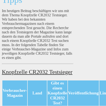
Im heutigen Beitrag beschäftigen wir uns mit
dem Thema Knopfzelle CR2032 Testsieger.
Wir haben bei den bekannten
Verbrauchermagazinen nach einem
entsprechenden Test gesucht. Die Recherche
nach den Testsiegern der Magazine kann lange
dauern da man alle Portale aufrufen und dort
nach einem Knopfzelle CR2032 Test suchen
muss. In der folgenden Tabelle finden Sie
einige Verbraucher-Magazine und Infos zum
jeweiligen Knopfzelle CR2032 Testsieger, falls
es einen gibt.
Knopfzelle CR2032 Testsieger
Gibt es
einen
Verbraucher-
Land
Knopfzelle
Veröffentlichung
Li
Magazin
CR2032
Test?