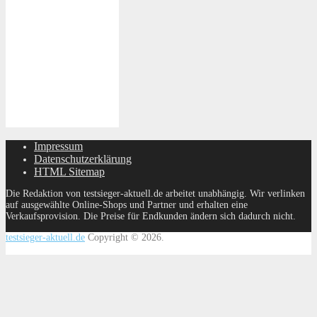
Impressum
Datenschutzerklärung
HTML Sitemap
Die Redaktion von testsieger-aktuell.de arbeitet unabhängig. Wir verlinken
auf ausgewählte Online-Shops und Partner und erhalten eine
Verkaufsprovision. Die Preise für Endkunden ändern sich dadurch nicht.
testsieger-aktuell.de
Copyright © 2026.