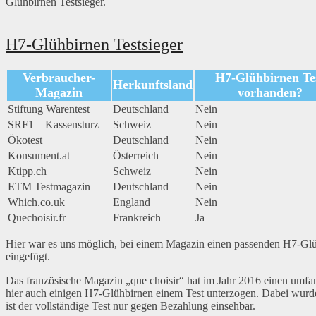
Glühbirnen Testsieger.
H7-Glühbirnen Testsieger
Verbraucher-
H7-Glühbirnen Te
Herkunftsland
Magazin
vorhanden?
Stiftung Warentest
Deutschland
Nein
SRF1 – Kassensturz
Schweiz
Nein
Ökotest
Deutschland
Nein
Konsument.at
Österreich
Nein
Ktipp.ch
Schweiz
Nein
ETM Testmagazin
Deutschland
Nein
Which.co.uk
England
Nein
Quechoisir.fr
Frankreich
Ja
Hier war es uns möglich, bei einem Magazin einen passenden H7-Glühb
eingefügt.
Das französische Magazin „que choisir“ hat im Jahr 2016 einen umfa
hier auch einigen H7-Glühbirnen einem Test unterzogen. Dabei wurde n
ist der vollständige Test nur gegen Bezahlung einsehbar.