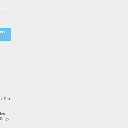
en
m Test
den
dings