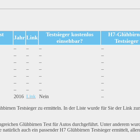
st
Testsieger kostenlos
H7-Glühbirn
Jahr
Link
einsehbar?
Testsieger
–
–
–
–
–
–
–
–
–
–
–
–
–
–
–
–
–
–
–
–
–
–
–
–
–
–
–
–
2016
Link
Nein
–
irnen Testsieger zu ermitteln. In der Liste wurde für Sie der Link zu
ngreichen Glühbirnen Test für Autos durchgeführt. Unter anderem wur
atürlich auch ein passender H7 Glühbirnen Testsieger ermittelt, aller