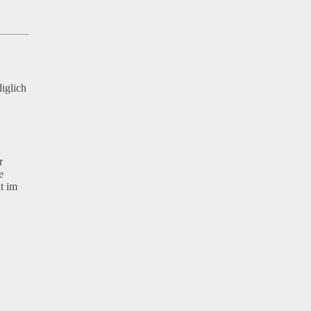
iglich
r
e
t im