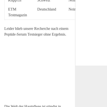
Ktipp.ch
Schweiz
Nein
–
–
ETM
Deutschland
Nein
–
–
Testmagazin
Leider blieb unsere Recherche nach einem
Peptide-Serum Testsieger ohne Ergebnis.
Die Welt der Hautpflege ist ständig in