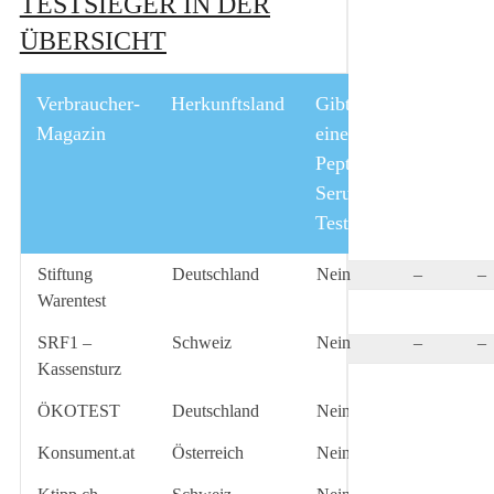
TESTSIEGER IN DER
ÜBERSICHT
Verbraucher-
Herkunftsland
Gibt es
Jahr
L
Magazin
einen
Peptide-
Serum
Test?
Stiftung
Deutschland
Nein
–
–
Warentest
SRF1 –
Schweiz
Nein
–
–
Kassensturz
ÖKOTEST
Deutschland
Nein
–
–
Konsument.at
Österreich
Nein
–
–