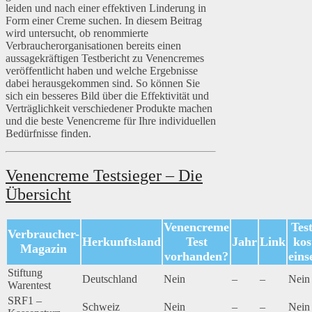
leiden und nach einer effektiven Linderung in
Form einer Creme suchen. In diesem Beitrag
wird untersucht, ob renommierte
Verbraucherorganisationen bereits einen
aussagekräftigen Testbericht zu Venencremes
veröffentlicht haben und welche Ergebnisse
dabei herausgekommen sind. So können Sie
sich ein besseres Bild über die Effektivität und
Verträglichkeit verschiedener Produkte machen
und die beste Venencreme für Ihre individuellen
Bedürfnisse finden.
Venencreme Testsieger – Die
Übersicht
Venencreme
Tes
Verbraucher-
Herkunftsland
Test
Jahr
Link
kos
Magazin
vorhanden?
eins
Stiftung
Deutschland
Nein
–
–
Nein
Warentest
SRF1 –
Schweiz
Nein
–
–
Nein