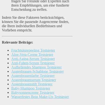
fragen Sie Freunde oder Experten nach
ihren Empfehlungen, um eine fundierte
Entscheidung zu treffen.
Indem Sie diese Faktoren berücksichtigen,
können Sie die passende Augencreme finden,
die Ihren individuellen Bedürfnissen und
Vorlieben entspricht.
Relevante Beiträge:
Fruchtsäurepeeling Testsieger
Aloe-Vera-Creme Testsieger
Anti-Aging-Serum Testsieger
Anti-Falten-Serum Testsieger
Aufhellendes Shampoo Testsieger
Augenbrauen-Schablone Testsieger
Augenbrauenfarbe Testsieger
Augenbrauenserum Testsieger
Augenbrauenstift Testsieger
Baby-Shampoo Testsieger
Babysonnencreme Testsieger
Wasserfestes Bein Make-Up Testsieger