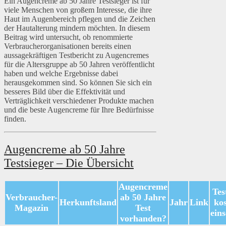
Ein Augencreme ab 50 Jahre Testsieger ist für
viele Menschen von großem Interesse, die ihre
Haut im Augenbereich pflegen und die Zeichen
der Hautalterung mindern möchten. In diesem
Beitrag wird untersucht, ob renommierte
Verbraucherorganisationen bereits einen
aussagekräftigen Testbericht zu Augencremes
für die Altersgruppe ab 50 Jahren veröffentlicht
haben und welche Ergebnisse dabei
herausgekommen sind. So können Sie sich ein
besseres Bild über die Effektivität und
Verträglichkeit verschiedener Produkte machen
und die beste Augencreme für Ihre Bedürfnisse
finden.
Augencreme ab 50 Jahre
Testsieger – Die Übersicht
Augencreme
Tes
Verbraucher-
ab 50 Jahre
Herkunftsland
Jahr
Link
kos
Magazin
Test
ein
vorhanden?