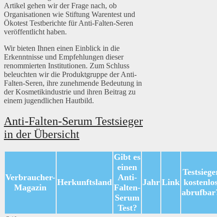
Artikel gehen wir der Frage nach, ob
Organisationen wie Stiftung Warentest und
Ökotest Testberichte für Anti-Falten-Seren
veröffentlicht haben.
Wir bieten Ihnen einen Einblick in die
Erkenntnisse und Empfehlungen dieser
renommierten Institutionen. Zum Schluss
beleuchten wir die Produktgruppe der Anti-
Falten-Seren, ihre zunehmende Bedeutung in
der Kosmetikindustrie und ihren Beitrag zu
einem jugendlichen Hautbild.
Anti-Falten-Serum Testsieger
in der Übersicht
Gibt es
einen
Testsiege
Verbraucher-
Anti-
Herkunftsland
Jahr
Link
kostenlo
Magazin
Falten-
abrufbar
Serum
Test?