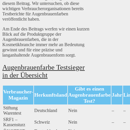
diesem Beitrag. Wir untersuchen, ob diese
wichtigen Verbraucherorganisationen bereits
Testberichte für Augenbrauenfarben
veröffentlicht haben.
Am Ende des Beitrags werfen wir einen kurzen
Blick auf die Produktgruppe der
Augenbrauenfarben, die in der
Kosmetikbranche immer mehr an Bedeutung
gewinnt und für eine präzise und
langanhaltende Augenbrauenform sorgt.
Augenbrauenfarbe Testsieger
in der Übersicht
Gibt es einen
Verbraucher-
Herkunftsland
Augenbrauenfarbe
Jahr
Li
Magazin
Test?
Stiftung
Deutschland
Nein
–
–
Warentest
SRF1 –
Schweiz
Nein
–
–
Kassensturz