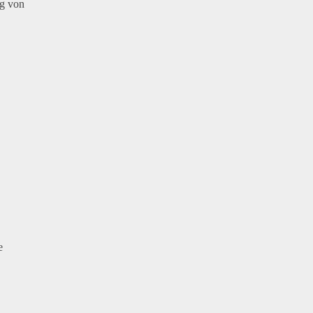
ng von
e