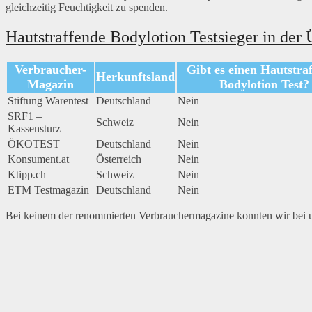
gleichzeitig Feuchtigkeit zu spenden.
Hautstraffende Bodylotion Testsieger in der 
Verbraucher-
Gibt es einen Hautstra
Herkunftsland
Magazin
Bodylotion Test?
Stiftung Warentest
Deutschland
Nein
SRF1 –
Schweiz
Nein
Kassensturz
ÖKOTEST
Deutschland
Nein
Konsument.at
Österreich
Nein
Ktipp.ch
Schweiz
Nein
ETM Testmagazin
Deutschland
Nein
Bei keinem der renommierten Verbrauchermagazine konnten wir bei un