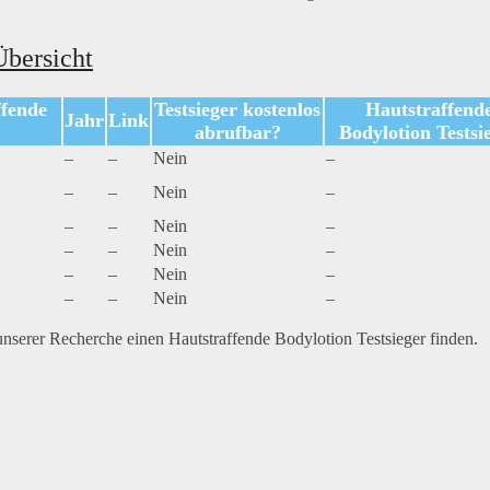
Übersicht
ffende
Testsieger kostenlos
Hautstraffend
Jahr
Link
abrufbar?
Bodylotion Testsi
–
–
Nein
–
–
–
Nein
–
–
–
Nein
–
–
–
Nein
–
–
–
Nein
–
–
–
Nein
–
serer Recherche einen Hautstraffende Bodylotion Testsieger finden.