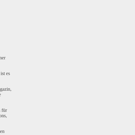
ner
ist es
gazin,
e
 für
ons,
nen