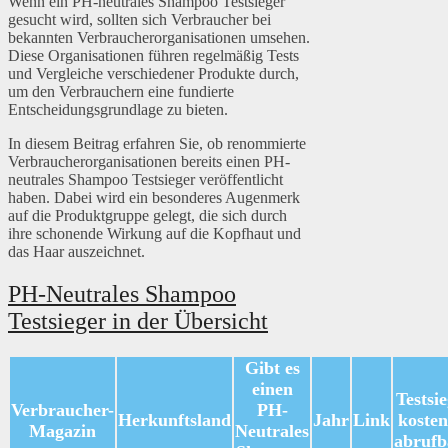
Wenn ein PH-neutrales Shampoo Testsieger
gesucht wird, sollten sich Verbraucher bei
bekannten Verbraucherorganisationen umsehen.
Diese Organisationen führen regelmäßig Tests
und Vergleiche verschiedener Produkte durch,
um den Verbrauchern eine fundierte
Entscheidungsgrundlage zu bieten.
In diesem Beitrag erfahren Sie, ob renommierte
Verbraucherorganisationen bereits einen PH-
neutrales Shampoo Testsieger veröffentlicht
haben. Dabei wird ein besonderes Augenmerk
auf die Produktgruppe gelegt, die sich durch
ihre schonende Wirkung auf die Kopfhaut und
das Haar auszeichnet.
PH-Neutrales Shampoo
Testsieger in der Übersicht
Gibt es
einen
Testsi
Verbraucher-
PH-
Herkunftsland
Jahr
Link
kosten
Magazin
Neutrales
abrufb