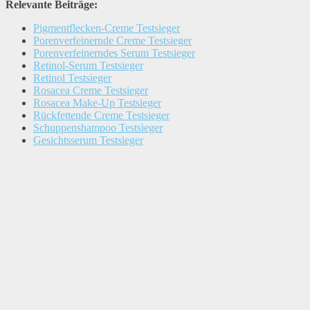
Relevante Beiträge:
Pigmentflecken-Creme Testsieger
Porenverfeinernde Creme Testsieger
Porenverfeinerndes Serum Testsieger
Retinol-Serum Testsieger
Retinol Testsieger
Rosacea Creme Testsieger
Rosacea Make-Up Testsieger
Rückfettende Creme Testsieger
Schuppenshampoo Testsieger
Gesichtsserum Testsieger