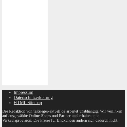
Impressum
Datenschutzerklärung
HTML Sitemap
Die Redaktion von testsieger-aktuell.de arbeitet unabhängig. Wir verlinken
auf ausgewählte Online-Shops und Partner und erhalten eine
Verkaufsprovision. Die Preise für Endkunden ändern sich dadurch nicht.