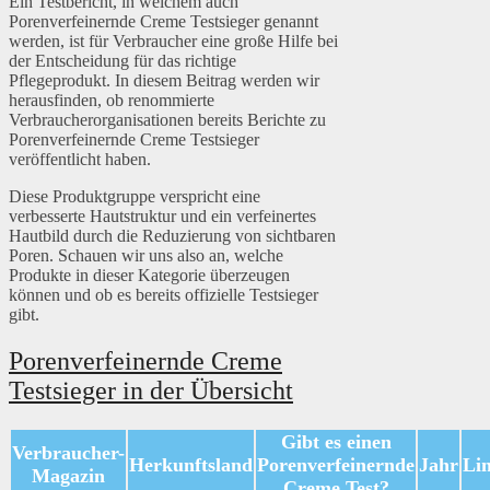
Ein Testbericht, in welchem auch
Porenverfeinernde Creme Testsieger genannt
werden, ist für Verbraucher eine große Hilfe bei
der Entscheidung für das richtige
Pflegeprodukt. In diesem Beitrag werden wir
herausfinden, ob renommierte
Verbraucherorganisationen bereits Berichte zu
Porenverfeinernde Creme Testsieger
veröffentlicht haben.
Diese Produktgruppe verspricht eine
verbesserte Hautstruktur und ein verfeinertes
Hautbild durch die Reduzierung von sichtbaren
Poren. Schauen wir uns also an, welche
Produkte in dieser Kategorie überzeugen
können und ob es bereits offizielle Testsieger
gibt.
Porenverfeinernde Creme
Testsieger in der Übersicht
Gibt es einen
Verbraucher-
Herkunftsland
Porenverfeinernde
Jahr
Li
Magazin
Creme Test?