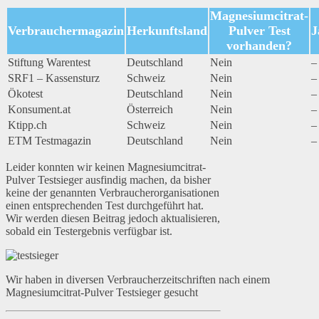
Magnesiumcitrat-
Verbrauchermagazin
Herkunftsland
Pulver Test
J
vorhanden?
Stiftung Warentest
Deutschland
Nein
–
SRF1 – Kassensturz
Schweiz
Nein
–
Ökotest
Deutschland
Nein
–
Konsument.at
Österreich
Nein
–
Ktipp.ch
Schweiz
Nein
–
ETM Testmagazin
Deutschland
Nein
–
Leider konnten wir keinen Magnesiumcitrat-
Pulver Testsieger ausfindig machen, da bisher
keine der genannten Verbraucherorganisationen
einen entsprechenden Test durchgeführt hat.
Wir werden diesen Beitrag jedoch aktualisieren,
sobald ein Testergebnis verfügbar ist.
Wir haben in diversen Verbraucherzeitschriften nach einem
Magnesiumcitrat-Pulver Testsieger gesucht