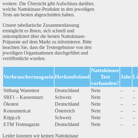
weitere. Die Übersicht gibt Aufschluss darüber,
welche Nattokinase-Produkte in den jeweiligen
Tests am besten abgeschnitten haben.
Unsere tabellarische Zusammenfassung
ermöglicht es Ihnen, sich schnell und
unkompliziert über die besten Nattokinase-
Präparate auf dem Markt zu informieren. Bitte
beachten Sie, dass die Testergebnisse von den
jeweiligen Organisationen durchgeführt und
veröffentlicht wurden.
Nattokinase
Verbrauchermagazin
Herkunftsland
Test
Jahr
L
vorhanden?
Stiftung Warentest
Deutschland
Nein
–
–
SRF1 – Kassensturz
Schweiz
Nein
–
–
Ökotest
Deutschland
Nein
–
–
Konsument.at
Österreich
Nein
–
–
Ktipp.ch
Schweiz
Nein
–
–
ETM Testmagazin
Deutschland
Nein
–
–
Leider konnten wir keinen Nattokinase