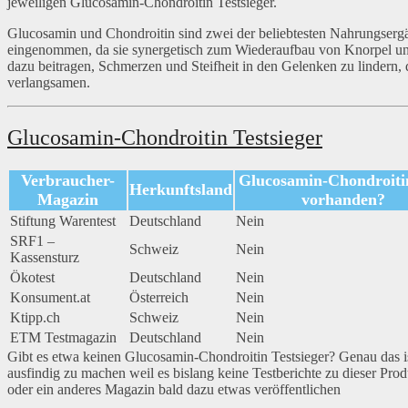
jeweiligen Glucosamin-Chondroitin Testsieger.
Glucosamin und Chondroitin sind zwei der beliebtesten Nahrungserg
eingenommen, da sie synergetisch zum Wiederaufbau von Knorpel un
dazu beitragen, Schmerzen und Steifheit in den Gelenken zu lindern, 
verlangsamen.
Glucosamin-Chondroitin Testsieger
Verbraucher-
Glucosamin-Chondroiti
Herkunftsland
Magazin
vorhanden?
Stiftung Warentest
Deutschland
Nein
SRF1 –
Schweiz
Nein
Kassensturz
Ökotest
Deutschland
Nein
Konsument.at
Österreich
Nein
Ktipp.ch
Schweiz
Nein
ETM Testmagazin
Deutschland
Nein
Gibt es etwa keinen Glucosamin-Chondroitin Testsieger? Genau das ist
ausfindig zu machen weil es bislang keine Testberichte zu dieser Pro
oder ein anderes Magazin bald dazu etwas veröffentlichen