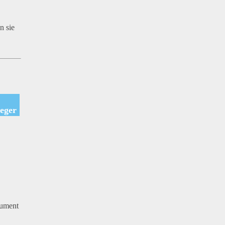
n sie
ieger
sument