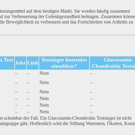
änzungsmittel auf dem heutigen Markt. Sie werden häufig zusammen
d zur Verbesserung der Gelenkgesundheit beitragen. Zusammen könne
die Beweglichkeit zu verbessern und das Fortschreiten von Arthritis zu
n Test
Testsieger kostenlos
Glucosamin-
Jahr
Link
einsehbar?
Chondroitin Tests
–
–
Nein
–
–
–
Nein
–
–
–
Nein
–
–
–
Nein
–
–
–
Nein
–
–
–
Nein
–
 scheinbar der Fall. Ein Glucosamin-Chondroitin Testsieger ist nicht
duktgruppe gibt. Hoffentlich wird die Stiftung Warentest, Ökotest, Kon