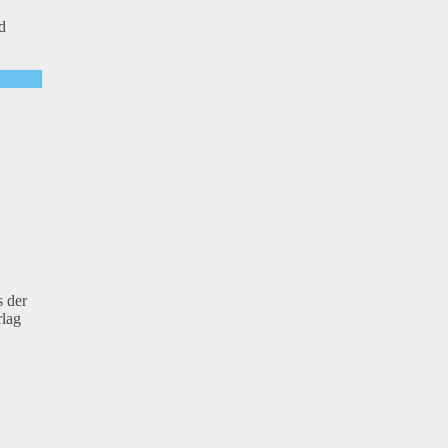
d
s der
rlag