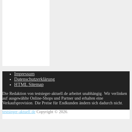
Impressum
Datenschutzerklärung
HTML Sitemap
Die Redaktion von testsieger-aktuell.de arbeitet unabhängig. Wir verlinken
auf ausgewählte Online-Shops und Partner und erhalten eine
Verkaufsprovision. Die Preise für Endkunden ändern sich dadurch nicht.
testsieger-aktuell.de
Copyright © 2026.