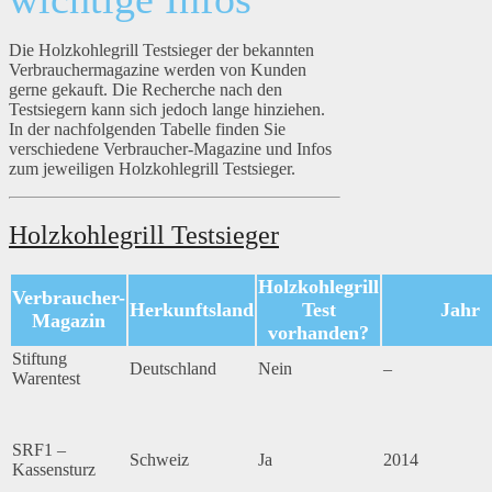
Die Holzkohlegrill Testsieger der bekannten
Verbrauchermagazine werden von Kunden
gerne gekauft. Die Recherche nach den
Testsiegern kann sich jedoch lange hinziehen.
In der nachfolgenden Tabelle finden Sie
verschiedene Verbraucher-Magazine und Infos
zum jeweiligen Holzkohlegrill Testsieger.
Holzkohlegrill Testsieger
Holzkohlegrill
Verbraucher-
Herkunftsland
Test
Jahr
Magazin
vorhanden?
Stiftung
Deutschland
Nein
–
Warentest
SRF1 –
Schweiz
Ja
2014
Kassensturz