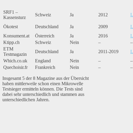
SRF1 –
Schweiz
Ja
2012
L
Kassensturz
Ökotest
Deutschland
Ja
2009
L
Konsument.at
Österreich
Ja
2016
L
Ktipp.ch
Schweiz
Nein
–
–
ETM
Deutschland
Ja
2011-2019
L
Testmagazin
Which.co.uk
England
Nein
–
–
Quechoisir.fr
Frankreich
Nein
–
–
Insgesamt 5 der 8 Magazine aus der Übersicht
haben mittlerweile schon einen Mikrowelle
Testsieger ermitteln können. Die Tests sind
dabei sehr unterschiedlich und stammen aus
unterschiedlichen Jahren.