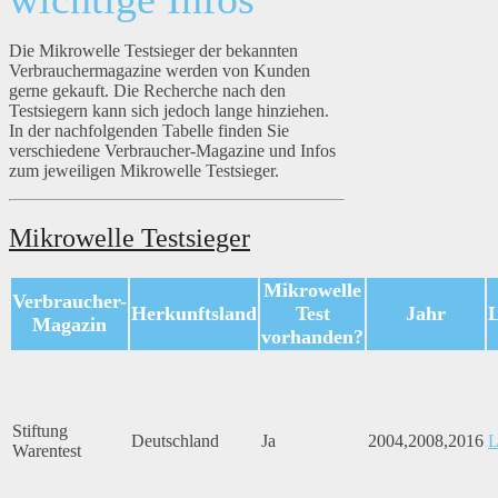
Die Mikrowelle Testsieger der bekannten
Verbrauchermagazine werden von Kunden
gerne gekauft. Die Recherche nach den
Testsiegern kann sich jedoch lange hinziehen.
In der nachfolgenden Tabelle finden Sie
verschiedene Verbraucher-Magazine und Infos
zum jeweiligen Mikrowelle Testsieger.
Mikrowelle Testsieger
Mikrowelle
Verbraucher-
Herkunftsland
Test
Jahr
Magazin
vorhanden?
Stiftung
Deutschland
Ja
2004,2008,2016
L
Warentest