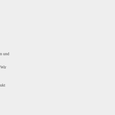
en und
 Wir
dukt