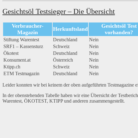
Gesichtsöl Testsieger – Die Übersicht
Verbraucher-
Gesichtsöl Test
Herkunftsland
Magazin
vorhanden?
Stiftung Warentest
Deutschland
Nein
SRF1 – Kassensturz
Schweiz
Nein
Ökotest
Deutschland
Nein
Konsument.at
Österreich
Nein
Ktipp.ch
Schweiz
Nein
ETM Testmagazin
Deutschland
Nein
Leider konnten wir bei keinem der oben aufgeführten Testmagazine ei
In der obenstehenden Tabelle haben wir eine Übersicht der Testberic
Warentest, ÖKOTEST, KTIPP und anderen zusammengestellt.