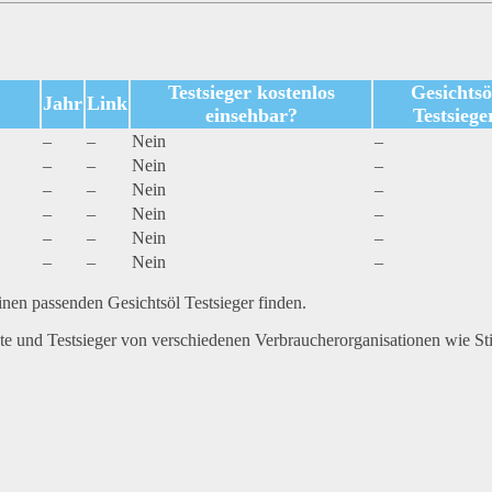
Testsieger kostenlos
Gesichtsö
Jahr
Link
einsehbar?
Testsiege
–
–
Nein
–
–
–
Nein
–
–
–
Nein
–
–
–
Nein
–
–
–
Nein
–
–
–
Nein
–
nen passenden Gesichtsöl Testsieger finden.
hte und Testsieger von verschiedenen Verbraucherorganisationen wie St