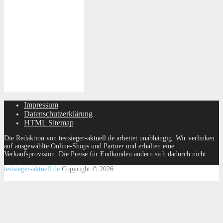
Impressum
Datenschutzerklärung
HTML Sitemap
Die Redaktion von testsieger-aktuell.de arbeitet unabhängig. Wir verlinken
auf ausgewählte Online-Shops und Partner und erhalten eine
Verkaufsprovision. Die Preise für Endkunden ändern sich dadurch nicht.
testsieger-aktuell.de
Copyright © 2026.