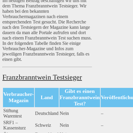
Im heutigen Beitrag beschäftigen wir uns mit
dem Thema Franzbranntwein Testsieger. Wir
haben bei den bekannten
Verbrauchermagazinen nach einem
entsprechenden Test gesucht. Die Recherche
nach den Testsiegern der Magazine kann lange
dauern da man alle Portale aufrufen und dort
nach einem Franzbranntwein Test suchen muss.
In der folgenden Tabelle finden Sie einige
Verbraucher-Magazine und Infos zum
jeweiligen Franzbranntwein Testsieger, falls es
einen gibt.
Franzbranntwein Testsieger
Gibt es einen
Verbraucher-
Land
Franzbranntwein
Veröffentlich
Magazin
Test?
Stiftung
Deutschland
Nein
–
Warentest
SRF1 –
Schweiz
Nein
–
Kassensturz