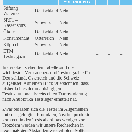
vorhanden?
Stiftung
Deutschland
Nein
–
–
–
Warentest
SRF1 –
Schweiz
Nein
–
–
–
Kassensturz
Ökotest
Deutschland
Nein
–
–
–
Konsument.at
Österreich
Nein
–
–
–
Ktipp.ch
Schweiz
Nein
–
–
–
ETM
Deutschland
Nein
–
–
–
Testmagazin
In der oben stehenden Tabelle sind die
wichtigsten Verbraucher- und Testmagazine für
Deutschland, Österreich und die Schweiz
aufgelistet. Auf einen Blick ist ersichtlich, dass
bisher keines der unabhängigen
Testinstitutionen bereits einen Darmsanierung
nach Antibiotika Testsieger ermittelt hat.
Zwar befassen sich die Tester im Allgemeinen
mit sehr gefragten Produkten, Nischenprodukte
kommen in den Tests allerdings weniger vor.
Trotzdem werden wir unsere Recherchen in
regelmäßigen Abständen wiederholen. Sollte