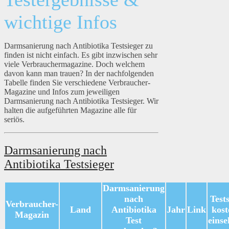
wichtige Infos
Darmsanierung nach Antibiotika Testsieger zu
finden ist nicht einfach. Es gibt inzwischen sehr
viele Verbrauchermagazine. Doch welchem
davon kann man trauen? In der nachfolgenden
Tabelle finden Sie verschiedene Verbraucher-
Magazine und Infos zum jeweiligen
Darmsanierung nach Antibiotika Testsieger. Wir
halten die aufgeführten Magazine alle für
seriös.
Darmsanierung nach
Antibiotika Testsieger
Darmsanierung
nach
Test
Verbraucher-
Land
Antibiotika
Jahr
Link
kost
Magazin
Test
eins