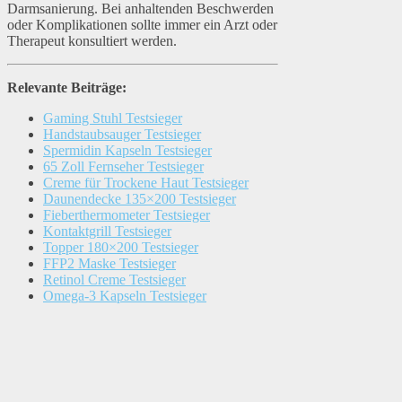
Darmsanierung. Bei anhaltenden Beschwerden
oder Komplikationen sollte immer ein Arzt oder
Therapeut konsultiert werden.
Relevante Beiträge:
Gaming Stuhl Testsieger
Handstaubsauger Testsieger
Spermidin Kapseln Testsieger
65 Zoll Fernseher Testsieger
Creme für Trockene Haut Testsieger
Daunendecke 135×200 Testsieger
Fieberthermometer Testsieger
Kontaktgrill Testsieger
Topper 180×200 Testsieger
FFP2 Maske Testsieger
Retinol Creme Testsieger
Omega-3 Kapseln Testsieger