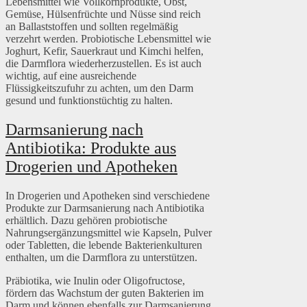
Lebensmittel wie Vollkornprodukte, Obst,
Gemüse, Hülsenfrüchte und Nüsse sind reich
an Ballaststoffen und sollten regelmäßig
verzehrt werden. Probiotische Lebensmittel wie
Joghurt, Kefir, Sauerkraut und Kimchi helfen,
die Darmflora wiederherzustellen. Es ist auch
wichtig, auf eine ausreichende
Flüssigkeitszufuhr zu achten, um den Darm
gesund und funktionstüchtig zu halten.
Darmsanierung nach
Antibiotika: Produkte aus
Drogerien und Apotheken
In Drogerien und Apotheken sind verschiedene
Produkte zur Darmsanierung nach Antibiotika
erhältlich. Dazu gehören probiotische
Nahrungsergänzungsmittel wie Kapseln, Pulver
oder Tabletten, die lebende Bakterienkulturen
enthalten, um die Darmflora zu unterstützen.
Präbiotika, wie Inulin oder Oligofructose,
fördern das Wachstum der guten Bakterien im
Darm und können ebenfalls zur Darmsanierung