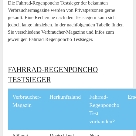
Die Fahrrad-Regenponcho Testsieger der bekannten
Verbrauchermagazine werden von Privatpersonen gerne
gekauft. Eine Recherche nach den Testsiegern kann sich
jedoch lange hinziehen. In der nachfolgenden Tabelle finden
Sie verschiedene Verbraucher-Magazine und Infos zum
jeweiligen Fahrrad-Regenponcho Testsieger.
FAHRRAD-REGENPONCHO
TESTSIEGER
Verbraucher-
Herkunftsland
Fahrrad-
Ers
Magazin
Regenponcho
Test
vorhanden?
Stiftung
Deutschland
Nein
–