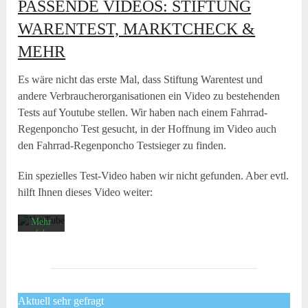
PASSENDE VIDEOS: STIFTUNG
WARENTEST, MARKTCHECK &
MEHR
Es wäre nicht das erste Mal, dass Stiftung Warentest und
andere Verbraucherorganisationen ein Video zu bestehenden
Mit
Tests auf Youtube stellen. Wir haben nach einem Fahrrad-
dem
Laden
Regenponcho Test gesucht, in der Hoffnung im Video auch
des
den Fahrrad-Regenponcho Testsieger zu finden.
Videos
akzeptieren
Sie die
Ein spezielles Test-Video haben wir nicht gefunden. Aber evtl.
Datenschutzerklärung
hilft Ihnen dieses Video weiter:
von
YouTube.
Mehr
erfahren
Video
laden
Aktuell sehr gefragt