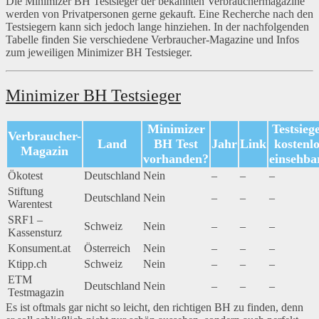
Die Minimizer BH Testsieger der bekannten Verbrauchermagazine
werden von Privatpersonen gerne gekauft. Eine Recherche nach den
Testsiegern kann sich jedoch lange hinziehen. In der nachfolgenden
Tabelle finden Sie verschiedene Verbraucher-Magazine und Infos
zum jeweiligen Minimizer BH Testsieger.
Minimizer BH Testsieger
Minimizer
Testsieg
Verbraucher-
Land
BH Test
Jahr
Link
kostenlo
Magazin
vorhanden?
einsehba
Ökotest
Deutschland
Nein
–
–
–
Stiftung
Deutschland
Nein
–
–
–
Warentest
SRF1 –
Schweiz
Nein
–
–
–
Kassensturz
Konsument.at
Österreich
Nein
–
–
–
Ktipp.ch
Schweiz
Nein
–
–
–
ETM
Deutschland
Nein
–
–
–
Testmagazin
Es ist oftmals gar nicht so leicht, den richtigen BH zu finden, denn