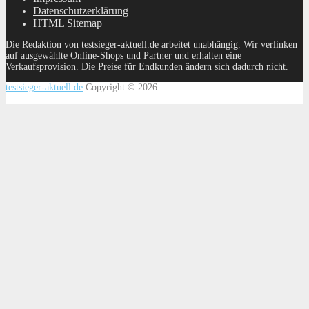
Datenschutzerklärung
HTML Sitemap
Die Redaktion von testsieger-aktuell.de arbeitet unabhängig. Wir verlinken
auf ausgewählte Online-Shops und Partner und erhalten eine
Verkaufsprovision. Die Preise für Endkunden ändern sich dadurch nicht.
testsieger-aktuell.de
Copyright © 2026.