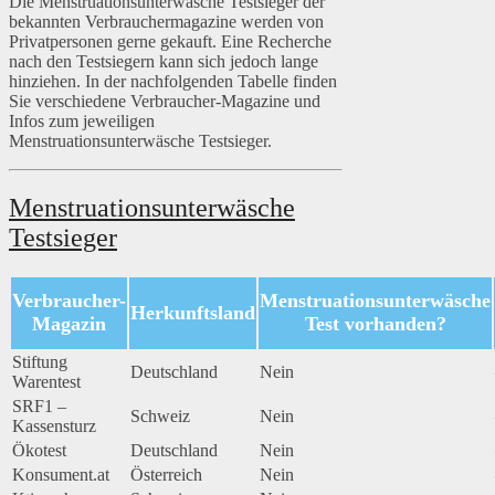
Die Menstruationsunterwäsche Testsieger der
bekannten Verbrauchermagazine werden von
Privatpersonen gerne gekauft. Eine Recherche
nach den Testsiegern kann sich jedoch lange
hinziehen. In der nachfolgenden Tabelle finden
Sie verschiedene Verbraucher-Magazine und
Infos zum jeweiligen
Menstruationsunterwäsche Testsieger.
Menstruationsunterwäsche
Testsieger
Verbraucher-
Menstruationsunterwäsche
Herkunftsland
Magazin
Test vorhanden?
Stiftung
Deutschland
Nein
Warentest
SRF1 –
Schweiz
Nein
Kassensturz
Ökotest
Deutschland
Nein
Konsument.at
Österreich
Nein