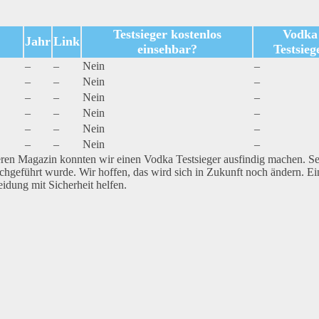
Testsieger kostenlos
Vodka
Jahr
Link
einsehbar?
Testsieg
–
–
Nein
–
–
–
Nein
–
–
–
Nein
–
–
–
Nein
–
–
–
Nein
–
–
–
Nein
–
eren Magazin konnten wir einen Vodka Testsieger ausfindig machen. S
rchgeführt wurde. Wir hoffen, das wird sich in Zukunft noch ändern. Ei
idung mit Sicherheit helfen.