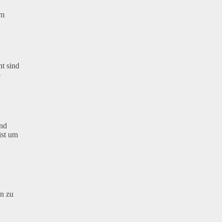
im
nt sind
p
und
ist um
en zu