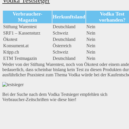
Vodka Testsieger
Verbraucher-
Vodka Test
Herkunftsland
Magazin
vorhanden?
Stiftung Warentest
Deutschland
Nein
SRF1 – Kassensturz
Schweiz
Nein
Ökotest
Deutschland
Nein
Konsument.at
Österreich
Nein
Ktipp.ch
Schweiz
Nein
ETM Testmagazin
Deutschland
Nein
Weder von der Stiftung Warentest, noch von Ökotest oder einem and
bedauerlich, dass scheinbar bislang kein Test zu diesen Produkten du
ausführlicher Praxistest zum Thema Vodka würde bei der Kaufentsche
Bei der Suche nach dem Vodka Testsieger empfehlen sich
Verbraucher-Zeitschriften wie diese hier!