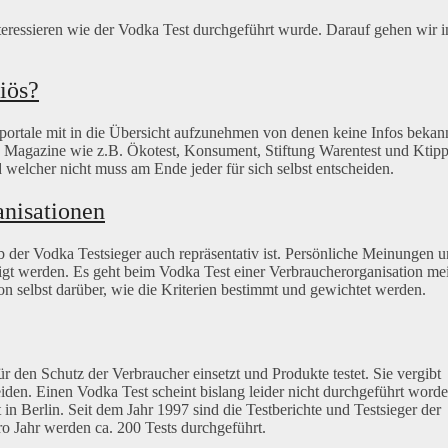
 interessieren wie der Vodka Test durchgeführt wurde. Darauf gehen wir 
iös?
sportale mit in die Übersicht aufzunehmen von denen keine Infos bekan
 Magazine wie z.B. Ökotest, Konsument, Stiftung Warentest und Ktip
 welcher nicht muss am Ende jeder für sich selbst entscheiden.
anisationen
b der Vodka Testsieger auch repräsentativ ist. Persönliche Meinungen 
tigt werden. Es geht beim Vodka Test einer Verbraucherorganisation me
n selbst darüber, wie die Kriterien bestimmt und gewichtet werden.
ür den Schutz der Verbraucher einsetzt und Produkte testet. Sie vergibt
iden. Einen Vodka Test scheint bislang leider nicht durchgeführt word
 in Berlin. Seit dem Jahr 1997 sind die Testberichte und Testsieger der
Pro Jahr werden ca. 200 Tests durchgeführt.