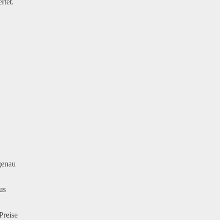
rtet.
genau
us
Preise