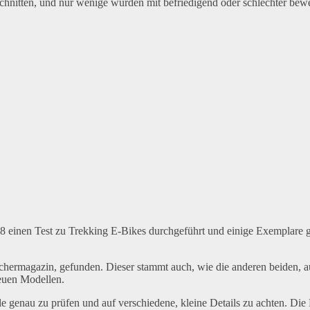
chnitten, und nur wenige wurden mit befriedigend oder schlechter bewe
018 einen Test zu Trekking E-Bikes durchgeführt und einige Exemplare 
uchermagazin, gefunden. Dieser stammt auch, wie die anderen beiden, a
neuen Modellen.
e genau zu prüfen und auf verschiedene, kleine Details zu achten. Die 