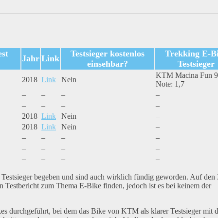
st
Testsieger kostenlos
Trekking E-B
Jahr
Link
einsehbar?
Testsieger
KTM Macina Fun 9
2018
Link
Nein
Note: 1,7
–
–
–
–
–
–
–
–
2018
Link
Nein
–
2018
Link
Nein
–
–
–
–
–
–
–
–
–
–
–
–
–
 Testsieger begeben und sind auch wirklich fündig geworden. Auf den 
 Testbericht zum Thema E-Bike finden, jedoch ist es bei keinem der
kes durchgeführt, bei dem das Bike von KTM als klarer Testsieger mit 