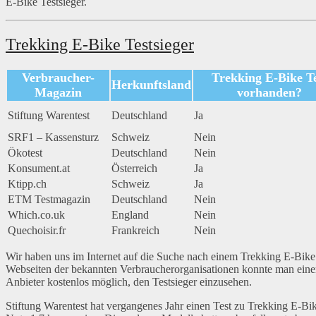
E-Bike Testsieger.
Trekking E-Bike Testsieger
Verbraucher-
Trekking E-Bike Te
Herkunftsland
Magazin
vorhanden?
Stiftung Warentest
Deutschland
Ja
SRF1 – Kassensturz
Schweiz
Nein
Ökotest
Deutschland
Nein
Konsument.at
Österreich
Ja
Ktipp.ch
Schweiz
Ja
ETM Testmagazin
Deutschland
Nein
Which.co.uk
England
Nein
Quechoisir.fr
Frankreich
Nein
Wir haben uns im Internet auf die Suche nach einem Trekking E-Bike
Webseiten der bekannten Verbraucherorganisationen konnte man einen
Anbieter kostenlos möglich, den Testsieger einzusehen.
Stiftung Warentest hat vergangenes Jahr einen Test zu Trekking E-Bi