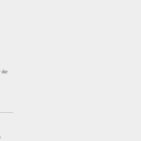
 die
n