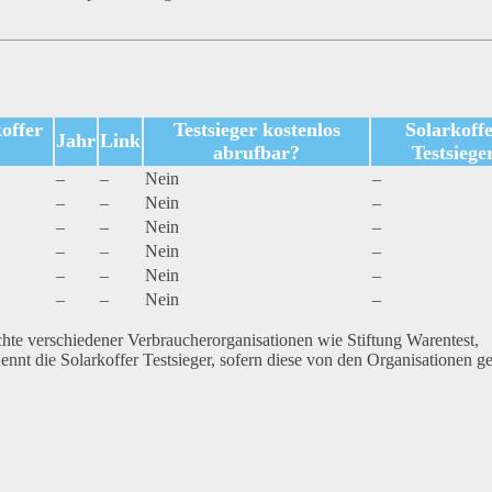
offer
Testsieger kostenlos
Solarkoff
Jahr
Link
abrufbar?
Testsiege
–
–
Nein
–
–
–
Nein
–
–
–
Nein
–
–
–
Nein
–
–
–
Nein
–
–
–
Nein
–
chte verschiedener Verbraucherorganisationen wie Stiftung Warentest,
nt die Solarkoffer Testsieger, sofern diese von den Organisationen g