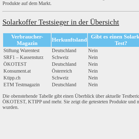
Produkte auf dem Markt.
Solarkoffer Testsieger in der Übersicht
Verbraucher-
Gibt es einen Solark
Herkunftsland
Magazin
Test?
Stiftung Warentest
Deutschland
Nein
SRF1 – Kassensturz
Schweiz
Nein
ÖKOTEST
Deutschland
Nein
Konsument.at
Österreich
Nein
Ktipp.ch
Schweiz
Nein
ETM Testmagazin
Deutschland
Nein
Die obenstehende Tabelle gibt einen Überblick über aktuelle Testberi
ÖKOTEST, KTIPP und mehr. Sie zeigt die getesteten Produkte und nen
wurden.