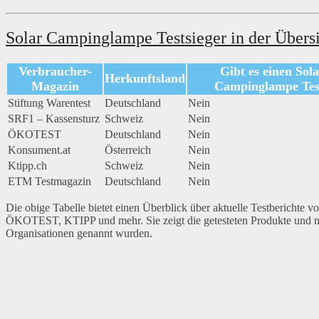
Solar Campinglampe Testsieger in der Übers
Verbraucher-
Gibt es einen Sol
Herkunftsland
Magazin
Campinglampe Tes
Stiftung Warentest
Deutschland
Nein
SRF1 – Kassensturz
Schweiz
Nein
ÖKOTEST
Deutschland
Nein
Konsument.at
Österreich
Nein
Ktipp.ch
Schweiz
Nein
ETM Testmagazin
Deutschland
Nein
Die obige Tabelle bietet einen Überblick über aktuelle Testberichte 
ÖKOTEST, KTIPP und mehr. Sie zeigt die getesteten Produkte und ne
Organisationen genannt wurden.