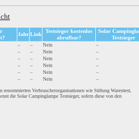
icht
ar
Testsieger kostenlos
Solar Campingl
Jahr
Link
t?
abrufbar?
Testsieger
–
–
Nein
–
–
–
Nein
–
–
–
Nein
–
–
–
Nein
–
–
–
Nein
–
–
–
Nein
–
von renommierten Verbraucherorganisationen wie Stiftung Warentest,
nnt die Solar Campinglampe Testsieger, sofern diese von den