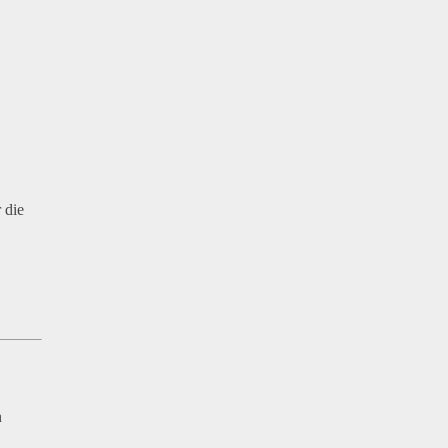
 die
n