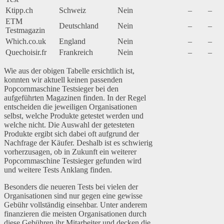
Ktipp.ch
Schweiz
Nein
–
–
ETM
Deutschland
Nein
–
–
Testmagazin
Which.co.uk
England
Nein
–
–
Quechoisir.fr
Frankreich
Nein
–
–
Wie aus der obigen Tabelle ersichtlich ist,
konnten wir aktuell keinen passenden
Popcornmaschine Testsieger bei den
aufgeführten Magazinen finden. In der Regel
entscheiden die jeweiligen Organisationen
selbst, welche Produkte getestet werden und
welche nicht. Die Auswahl der getesteten
Produkte ergibt sich dabei oft aufgrund der
Nachfrage der Käufer. Deshalb ist es schwierig
vorherzusagen, ob in Zukunft ein weiterer
Popcornmaschine Testsieger gefunden wird
und weitere Tests Anklang finden.
Besonders die neueren Tests bei vielen der
Organisationen sind nur gegen eine gewisse
Gebühr vollständig einsehbar. Unter anderem
finanzieren die meisten Organisationen durch
diese Gebühren ihr Mitarbeiter und decken die