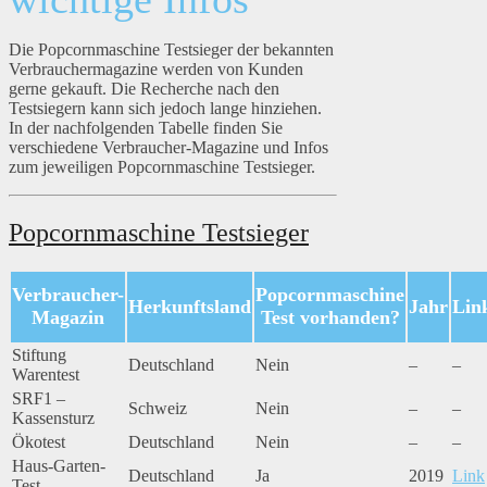
Die Popcornmaschine Testsieger der bekannten
Verbrauchermagazine werden von Kunden
gerne gekauft. Die Recherche nach den
Testsiegern kann sich jedoch lange hinziehen.
In der nachfolgenden Tabelle finden Sie
verschiedene Verbraucher-Magazine und Infos
zum jeweiligen Popcornmaschine Testsieger.
Popcornmaschine Testsieger
Verbraucher-
Popcornmaschine
Herkunftsland
Jahr
Lin
Magazin
Test vorhanden?
Stiftung
Deutschland
Nein
–
–
Warentest
SRF1 –
Schweiz
Nein
–
–
Kassensturz
Ökotest
Deutschland
Nein
–
–
Haus-Garten-
Deutschland
Ja
2019
Link
Test