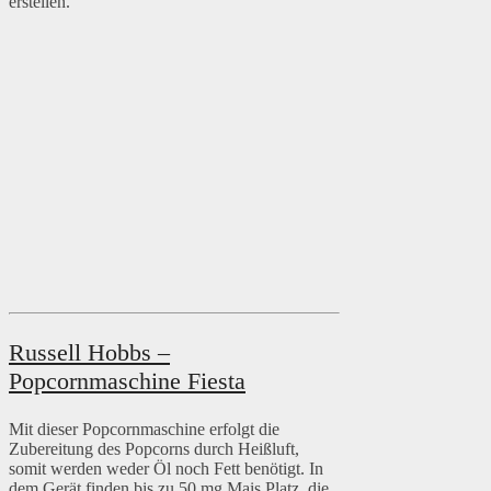
erstellen.
Russell Hobbs –
Popcornmaschine Fiesta
Mit dieser Popcornmaschine erfolgt die
Zubereitung des Popcorns durch Heißluft,
somit werden weder Öl noch Fett benötigt. In
dem Gerät finden bis zu 50 mg Mais Platz, die