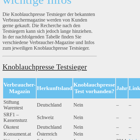
Die Knoblauchpresse Testsieger der bekannten
Verbrauchermagazine werden von Kunden
gerne gekauft. Die Recherche nach den
Testsiegern kann sich jedoch lange hinziehen.
In der nachfolgenden Tabelle finden Sie
verschiedene Verbraucher-Magazine und Infos
zum jeweiligen Knoblauchpresse Testsieger.
Knoblauchpresse Testsieger
Verbraucher-
Knoblauchpresse
Herkunftsland
Jahr
Lin
Magazin
Test vorhanden?
Stiftung
Deutschland
Nein
–
–
Warentest
SRF1 –
Schweiz
Nein
–
–
Kassensturz
Ökotest
Deutschland
Nein
–
–
Konsument.at
Österreich
Nein
–
–