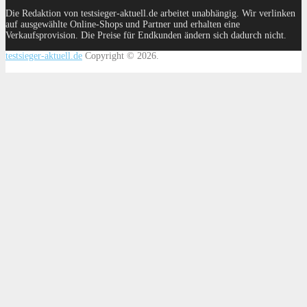
Die Redaktion von testsieger-aktuell.de arbeitet unabhängig. Wir verlinken
auf ausgewählte Online-Shops und Partner und erhalten eine
Verkaufsprovision. Die Preise für Endkunden ändern sich dadurch nicht.
testsieger-aktuell.de
Copyright © 2026.