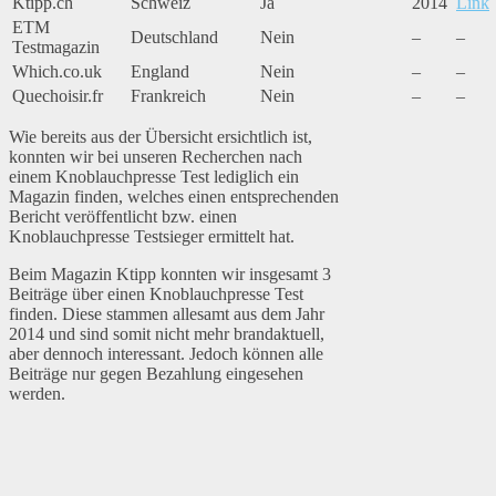
Ktipp.ch
Schweiz
Ja
2014
Link
ETM
Deutschland
Nein
–
–
Testmagazin
Which.co.uk
England
Nein
–
–
Quechoisir.fr
Frankreich
Nein
–
–
Wie bereits aus der Übersicht ersichtlich ist,
konnten wir bei unseren Recherchen nach
einem Knoblauchpresse Test lediglich ein
Magazin finden, welches einen entsprechenden
Bericht veröffentlicht bzw. einen
Knoblauchpresse Testsieger ermittelt hat.
Beim Magazin Ktipp konnten wir insgesamt 3
Beiträge über einen Knoblauchpresse Test
finden. Diese stammen allesamt aus dem Jahr
2014 und sind somit nicht mehr brandaktuell,
aber dennoch interessant. Jedoch können alle
Beiträge nur gegen Bezahlung eingesehen
werden.