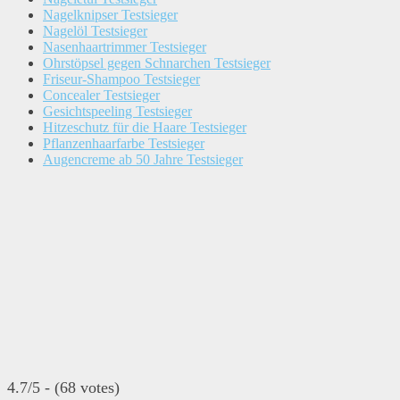
Nagelknipser Testsieger
Nagelöl Testsieger
Nasenhaartrimmer Testsieger
Ohrstöpsel gegen Schnarchen Testsieger
Friseur-Shampoo Testsieger
Concealer Testsieger
Gesichtspeeling Testsieger
Hitzeschutz für die Haare Testsieger
Pflanzenhaarfarbe Testsieger
Augencreme ab 50 Jahre Testsieger
4.7/5 - (68 votes)