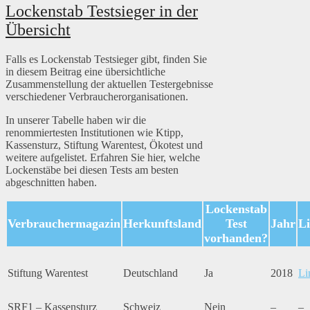
Lockenstab Testsieger in der
Übersicht
Falls es Lockenstab Testsieger gibt, finden Sie
in diesem Beitrag eine übersichtliche
Zusammenstellung der aktuellen Testergebnisse
verschiedener Verbraucherorganisationen.
In unserer Tabelle haben wir die
renommiertesten Institutionen wie Ktipp,
Kassensturz, Stiftung Warentest, Ökotest und
weitere aufgelistet. Erfahren Sie hier, welche
Lockenstäbe bei diesen Tests am besten
abgeschnitten haben.
Lockenstab
Verbrauchermagazin
Herkunftsland
Test
Jahr
L
vorhanden?
Stiftung Warentest
Deutschland
Ja
2018
Li
SRF1 – Kassensturz
Schweiz
Nein
–
–