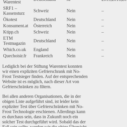
Warentest
SRF1 –
Schweiz
Nein
–
Kassensturz
Ökotest
Deutschland
Nein
–
Konsument.at
Österreich
Nein
–
Ktipp.ch
Schweiz
Nein
–
ETM
Deutschland
Nein
–
Testmagazin
Which.co.uk
England
Nein
–
Quechoisir.fr
Frankreich
Nein
–
Lediglich bei der Stiftung Warentest konnten
wir einen expliziten Gefrierschrank mit No-
Frost Testsieger finden. Auf der entsprechenden
Website ist es möglich, nach dieser Art von
Gefrierschränken zu filtern.
Bei allen anderen Organisationen, die in der
obigen Liste aufgeführt sind, ist leider kein
expliziter Test über Gefrierschränken mit No-
Frost Technologie erschienen. Allerdings kann
es durchaus sein, dass in Zukunft noch ein
solcher Test durchgeführt wird. Sobald das der
Fall sein sollte, werden wir die obige Übersicht