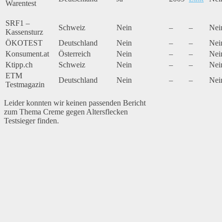
Warentest
SRF1 –
Schweiz
Nein
–
–
Nei
Kassensturz
ÖKOTEST
Deutschland
Nein
–
–
Nei
Konsument.at
Österreich
Nein
–
–
Nei
Ktipp.ch
Schweiz
Nein
–
–
Nei
ETM
Deutschland
Nein
–
–
Nei
Testmagazin
Leider konnten wir keinen passenden Bericht
zum Thema Creme gegen Altersflecken
Testsieger finden.