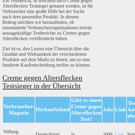
Ein Testbericht, in welchem auch Creme gegen
Altersflecken Testsieger genannt werden, ist für
Verbraucher eine große Hilfe bei der Suche
nach dem passenden Produkt. In diesem
Beitrag möchten wir herausfinden, ob
renommierte Verbraucherorganisationen bereits
aussagekräftige Testberichte zu Cremes gegen
Altersflecken veröffentlicht haben.
Ziel ist es, den Lesern eine Übersicht über die
Qualität und Wirksamkeit der verschiedenen
Produkte auf dem Markt zu bieten, um so eine
fundierte Kaufentscheidung treffen zu können.
Creme gegen Altersflecken
Testsieger in der Übersicht
Gibt es einen
Tes
Verbraucher-
Creme gegen
Herkunftsland
Jahr
Link
ko
Magazin
Altersflecken
ab
Test?
Stiftung
Deutschland
Ja
2009
Link
Nei