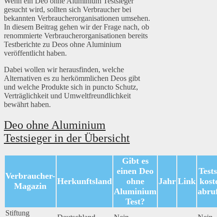
Wenn ein Deo ohne Aluminium Testsieger
gesucht wird, sollten sich Verbraucher bei
bekannten Verbraucherorganisationen umsehen.
In diesem Beitrag gehen wir der Frage nach, ob
renommierte Verbraucherorganisationen bereits
Testberichte zu Deos ohne Aluminium
veröffentlicht haben.
Dabei wollen wir herausfinden, welche
Alternativen es zu herkömmlichen Deos gibt
und welche Produkte sich in puncto Schutz,
Verträglichkeit und Umweltfreundlichkeit
bewährt haben.
Deo ohne Aluminium
Testsieger in der Übersicht
Gibt es
einen Deo
Tests
Verbraucher-
Herkunftsland
ohne
Jahr
Link
kost
Magazin
Aluminium
abru
Test?
Stiftung