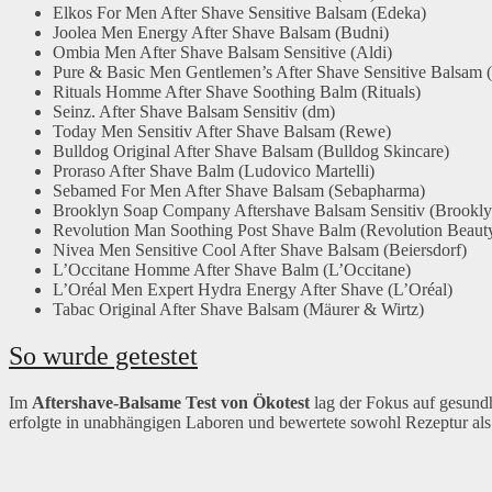
Elkos For Men After Shave Sensitive Balsam (Edeka)
Joolea Men Energy After Shave Balsam (Budni)
Ombia Men After Shave Balsam Sensitive (Aldi)
Pure & Basic Men Gentlemen’s After Shave Sensitive Balsam (
Rituals Homme After Shave Soothing Balm (Rituals)
Seinz. After Shave Balsam Sensitiv (dm)
Today Men Sensitiv After Shave Balsam (Rewe)
Bulldog Original After Shave Balsam (Bulldog Skincare)
Proraso After Shave Balm (Ludovico Martelli)
Sebamed For Men After Shave Balsam (Sebapharma)
Brooklyn Soap Company Aftershave Balsam Sensitiv (Brookly
Revolution Man Soothing Post Shave Balm (Revolution Beaut
Nivea Men Sensitive Cool After Shave Balsam (Beiersdorf)
L’Occitane Homme After Shave Balm (L’Occitane)
L’Oréal Men Expert Hydra Energy After Shave (L’Oréal)
Tabac Original After Shave Balsam (Mäurer & Wirtz)
So wurde getestet
Im
Aftershave-Balsame Test von Ökotest
lag der Fokus auf gesundh
erfolgte in unabhängigen Laboren und bewertete sowohl Rezeptur al