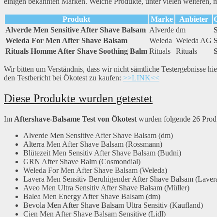
einigen bekannten Marken. Welche Produkte, unter vielen weiteren, mi
Produkt
Marke
Anbieter
Alverde Men Sensitive After Shave Balsam
Alverde
dm
Weleda For Men After Shave Balsam
Weleda
Weleda AG
Rituals Homme After Shave Soothing Balm
Rituals
Rituals
Wir bitten um Verständnis, dass wir nicht sämtliche Testergebnisse h
den Testbericht bei Ökotest zu kaufen:
>>LINK<<
Diese Produkte wurden getestet
Im
Aftershave-Balsame Test von Ökotest
wurden folgende 26 Produ
Alverde Men Sensitive After Shave Balsam (dm)
Alterra Men After Shave Balsam (Rossmann)
Blütezeit Men Sensitiv After Shave Balsam (Budni)
GRN After Shave Balm (Cosmondial)
Weleda For Men After Shave Balsam (Weleda)
Lavera Men Sensitiv Beruhigender After Shave Balsam (Laver
Aveo Men Ultra Sensitiv After Shave Balsam (Müller)
Balea Men Energy After Shave Balsam (dm)
Bevola Men After Shave Balsam Ultra Sensitiv (Kaufland)
Cien Men After Shave Balsam Sensitive (Lidl)