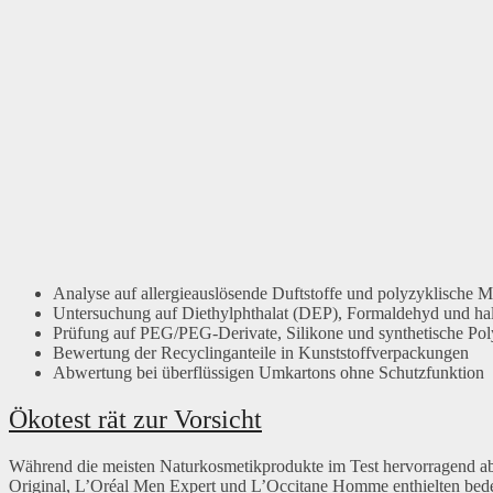
Analyse auf allergieauslösende Duftstoffe und polyzyklische
Untersuchung auf Diethylphthalat (DEP), Formaldehyd und h
Prüfung auf PEG/PEG-Derivate, Silikone und synthetische Po
Bewertung der Recyclinganteile in Kunststoffverpackungen
Abwertung bei überflüssigen Umkartons ohne Schutzfunktion
Ökotest rät zur Vorsicht
Während die meisten Naturkosmetikprodukte im Test hervorragend abs
Original, L’Oréal Men Expert und L’Occitane Homme enthielten bede