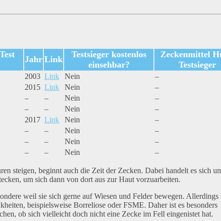
Test
Testsieger kostenlos
Zeckenmittel 
Jahr
Link
einsehbar?
Testsieger
2003
Link
Nein
–
2015
Link
Nein
–
–
–
Nein
–
–
–
Nein
–
2017
Link
Nein
–
–
–
Nein
–
–
–
Nein
–
–
–
Nein
–
ren steigen, beginnt auch die Zeit der Zecken. Dabei handelt es sich u
rstecken, um sich dann von dort aus zur Haut vorzuarbeiten.
sondere weil sie sich gerne auf Wiesen und Felder bewegen. Allerdings 
nkheiten, beispielsweise Borreliose oder FSME. Daher ist es besonders
en, ob sich vielleicht doch nicht eine Zecke im Fell eingenistet hat.