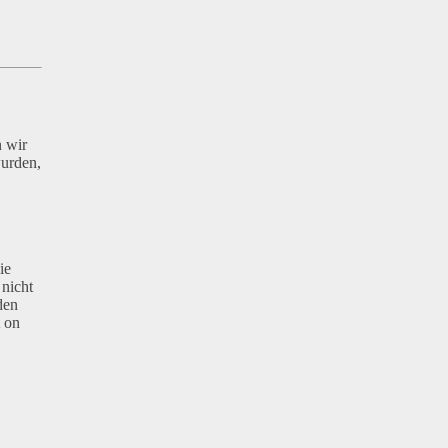
n wir
wurden,
ie
 nicht
den
 on