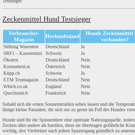
Testsieger.
Zeckenmittel Hund Testsieger
Verbraucher-
Hunde Zeckenmittel 
Herkunftsland
Magazin
vorhanden?
Stiftung Warentest
Deutschland
Ja
SRF1 – Kassensturz
Schweiz
Ja
Ökotest
Deutschland
Nein
Konsument.at
Österreich
Nein
Ktipp.ch
Schweiz
Ja
ETM Testmagazin
Deutschland
Nein
Which.co.uk
England
Nein
Quechoisir.fr
Frankreich
Nein
Sobald sich die ersten Sonnenstrahlen sehen lassen und die Temperatu
lästige kleine Parasiten, die sich nur zu gerne im Fell des Hundes ve
Hunde sind für die Spinnentiere eine optimale Nahrungsquelle, insbe
Zecken alles andere als harmlos, denn sie übertragen gefährliche Kra
wichtig, den Vierbeiner nach jedem Spaziergang gründlich zu untersuch