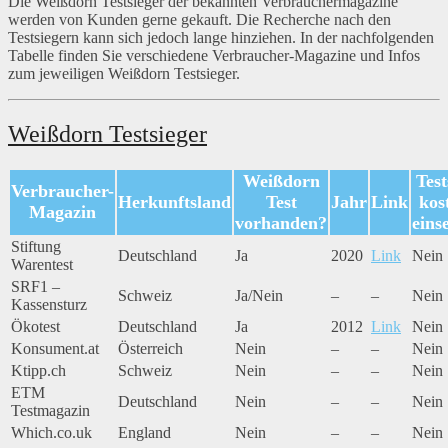
Die Weißdorn Testsieger der bekannten Verbrauchermagazine
werden von Kunden gerne gekauft. Die Recherche nach den
Testsiegern kann sich jedoch lange hinziehen. In der nachfolgenden
Tabelle finden Sie verschiedene Verbraucher-Magazine und Infos
zum jeweiligen Weißdorn Testsieger.
Weißdorn Testsieger
Weißdorn
Test
Verbraucher-
Herkunftsland
Test
Jahr
Link
kos
Magazin
vorhanden?
eins
Stiftung
Deutschland
Ja
2020
Link
Nein
Warentest
SRF1 –
Schweiz
Ja/Nein
–
–
Nein
Kassensturz
Ökotest
Deutschland
Ja
2012
Link
Nein
Konsument.at
Österreich
Nein
–
–
Nein
Ktipp.ch
Schweiz
Nein
–
–
Nein
ETM
Deutschland
Nein
–
–
Nein
Testmagazin
Which.co.uk
England
Nein
–
–
Nein