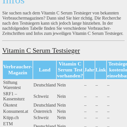
Sie suchen nach dem Vitamin C Serum Testsieger von bekannten
Verbrauchermagazinen? Dann sind Sie hier richtig. Die Recherche
nach den Testsiegern kann sich jedoch lange hinziehen. In der
nachfolgenden Tabelle finden Sie verschiedene Verbraucher-
Zeitschriften und Infos zum jeweiligen Vitamin C Serum Testsieger.
Vitamin C Serum Testsieger
Vitamin C
Testsieg
Verbraucher-
Land
Serum Test
Jahr
Link
kostenlo
Magazin
vorhanden?
einsehba
Stiftung
Deutschland
Nein
–
–
–
Warentest
SRF1 –
Schweiz
Nein
–
–
–
Kassensturz
Ökotest
Deutschland
Nein
–
–
–
Konsument.at
Österreich
Nein
–
–
–
Ktipp.ch
Schweiz
Nein
–
–
–
ETM
Deutschland
Nein
–
–
–