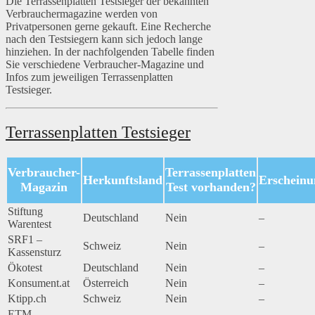
Die Terrassenplatten Testsieger der bekannten
Verbrauchermagazine werden von
Privatpersonen gerne gekauft. Eine Recherche
nach den Testsiegern kann sich jedoch lange
hinziehen. In der nachfolgenden Tabelle finden
Sie verschiedene Verbraucher-Magazine und
Infos zum jeweiligen Terrassenplatten
Testsieger.
Terrassenplatten Testsieger
Verbraucher-
Terrassenplatten
Herkunftsland
Erscheinu
Magazin
Test vorhanden?
Stiftung
Deutschland
Nein
–
Warentest
SRF1 –
Schweiz
Nein
–
Kassensturz
Ökotest
Deutschland
Nein
–
Konsument.at
Österreich
Nein
–
Ktipp.ch
Schweiz
Nein
–
ETM