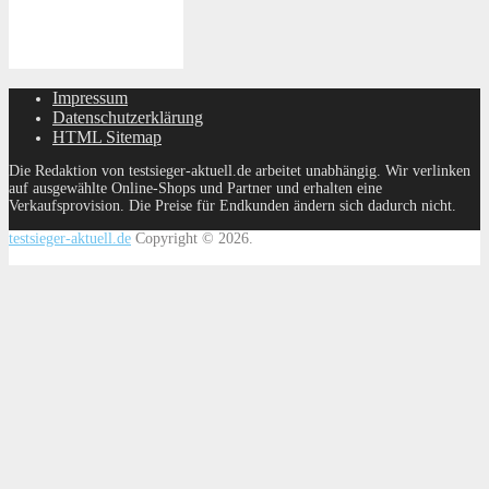
Impressum
Datenschutzerklärung
HTML Sitemap
Die Redaktion von testsieger-aktuell.de arbeitet unabhängig. Wir verlinken
auf ausgewählte Online-Shops und Partner und erhalten eine
Verkaufsprovision. Die Preise für Endkunden ändern sich dadurch nicht.
testsieger-aktuell.de
Copyright © 2026.