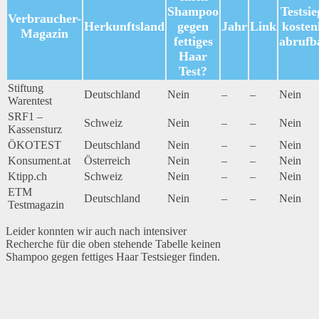
Shampoo
Testsie
Verbraucher-
Herkunftsland
gegen
Jahr
Link
kosten
Magazin
fettiges
abrufb
Haar
Test?
Stiftung
Deutschland
Nein
–
–
Nein
Warentest
SRF1 –
Schweiz
Nein
–
–
Nein
Kassensturz
ÖKOTEST
Deutschland
Nein
–
–
Nein
Konsument.at
Österreich
Nein
–
–
Nein
Ktipp.ch
Schweiz
Nein
–
–
Nein
ETM
Deutschland
Nein
–
–
Nein
Testmagazin
Leider konnten wir auch nach intensiver
Recherche für die oben stehende Tabelle keinen
Shampoo gegen fettiges Haar Testsieger finden.