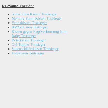
Relevante Themen:
Anti-Falten Kissen Testsieger
Memory Foam Kissen Testsieger
Venenkissen Testsieger
HWS-Kissen Testsieger
Kissen gegen Kopfverformung beim
Baby Testsieger
Reisekissen Testsieger
Gel-Topper Testsieger
Seitenschläferkissen Testsieger
Fotokissen Testsieger