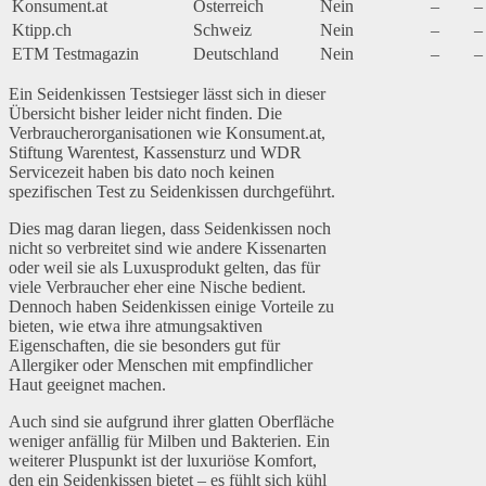
Konsument.at
Österreich
Nein
–
–
Ktipp.ch
Schweiz
Nein
–
–
ETM Testmagazin
Deutschland
Nein
–
–
Ein Seidenkissen Testsieger lässt sich in dieser
Übersicht bisher leider nicht finden. Die
Verbraucherorganisationen wie Konsument.at,
Stiftung Warentest, Kassensturz und WDR
Servicezeit haben bis dato noch keinen
spezifischen Test zu Seidenkissen durchgeführt.
Dies mag daran liegen, dass Seidenkissen noch
nicht so verbreitet sind wie andere Kissenarten
oder weil sie als Luxusprodukt gelten, das für
viele Verbraucher eher eine Nische bedient.
Dennoch haben Seidenkissen einige Vorteile zu
bieten, wie etwa ihre atmungsaktiven
Eigenschaften, die sie besonders gut für
Allergiker oder Menschen mit empfindlicher
Haut geeignet machen.
Auch sind sie aufgrund ihrer glatten Oberfläche
weniger anfällig für Milben und Bakterien. Ein
weiterer Pluspunkt ist der luxuriöse Komfort,
den ein Seidenkissen bietet – es fühlt sich kühl