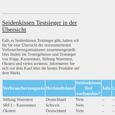
Seidenkissen Testsieger in der
Übersicht
Falls es Seidenkissen Testsieger gibt, haben wir
für Sie eine Übersicht der renommiertesten
Verbraucherorganisationen zusammengestellt.
Hier finden Sie Testergebnisse und Testsieger
von Ktipp, Kassensturz, Stiftung Warentest,
Ökotest und vielen weiteren. Informieren Sie
sich vor dem Kauf über die besten Produkte auf
dem Markt.
Seidenkissen
Verbrauchermagazin
Herkunftsland
Test
Jahr
L
vorhanden?
Stiftung Warentest
Deutschland
Nein
–
–
SRF1 – Kassensturz
Schweiz
Nein
–
–
Ökotest
Deutschland
Nein
–
–