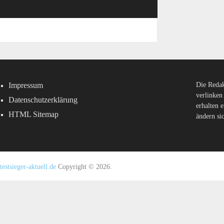
Impressum
Die Redak
verlinken
Datenschutzerklärung
erhalten 
HTML Sitemap
ändern si
testsieger-aktuell.de
Copyright © 2026.