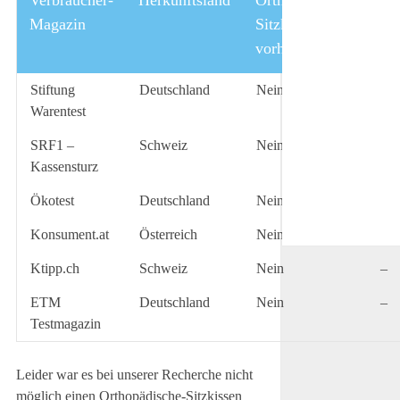
Magazin
Sitzkissen Test
vorhanden?
Stiftung
Deutschland
Nein
–
Warentest
SRF1 –
Schweiz
Nein
–
Kassensturz
Ökotest
Deutschland
Nein
–
Konsument.at
Österreich
Nein
–
Ktipp.ch
Schweiz
Nein
–
ETM
Deutschland
Nein
–
Testmagazin
Leider war es bei unserer Recherche nicht
möglich einen Orthopädische-Sitzkissen