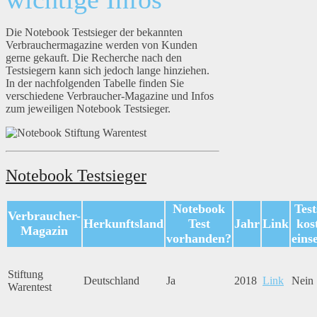
Die Notebook Testsieger der bekannten
Verbrauchermagazine werden von Kunden
gerne gekauft. Die Recherche nach den
Testsiegern kann sich jedoch lange hinziehen.
In der nachfolgenden Tabelle finden Sie
verschiedene Verbraucher-Magazine und Infos
zum jeweiligen Notebook Testsieger.
Notebook Testsieger
Notebook
Test
Verbraucher-
Herkunftsland
Test
Jahr
Link
kos
Magazin
vorhanden?
eins
Stiftung
Deutschland
Ja
2018
Link
Nein
Warentest