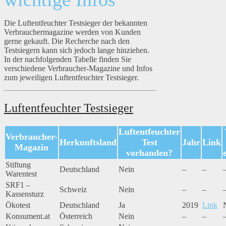
Die Luftentfeuchter Testsieger der bekannten
Verbrauchermagazine werden von Kunden
gerne gekauft. Die Recherche nach den
Testsiegern kann sich jedoch lange hinziehen.
In der nachfolgenden Tabelle finden Sie
verschiedene Verbraucher-Magazine und Infos
zum jeweiligen Luftentfeuchter Testsieger.
Luftentfeuchter Testsieger
Luftentfeuchter
Verbraucher-
Herkunftsland
Test
Jahr
Link
Magazin
vorhanden?
Stiftung
Deutschland
Nein
–
–
Warentest
SRF1 –
Schweiz
Nein
–
–
Kassensturz
Ökotest
Deutschland
Ja
2019
Link
Konsument.at
Österreich
Nein
–
–