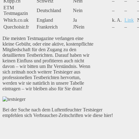
Ktipp.ch
Schweiz
Nein
–
–
ETM
Deutschland
Nein
–
–
Testmagazin
Which.co.uk
England
Ja
k. A.
Link
Quechoisir.fr
Frankreich
JNein
–
–
Die meisten Testmagazine verlangen eine
kleine Gebühr, oder eine aktive, kostenpflichte
Mitgliedschaft für den Zugang zu den
detaillierten Testberichten. Darauf haben wir
keinen Einfluss und profitieren auch nicht
davon – wir bitten um Ihr Verständnis. Wenn
sich zeitnah noch weitere Testsieger aus
professionellen Testberichten hervortun,
werden wir sie natürlich in unsere Tabelle
eintragen – wir bleiben also für Sie dran!
Bei der Suche nach dem Luftentfeuchter Testsieger
empfehlen sich Verbraucher-Zeitschriften wie diese hier!