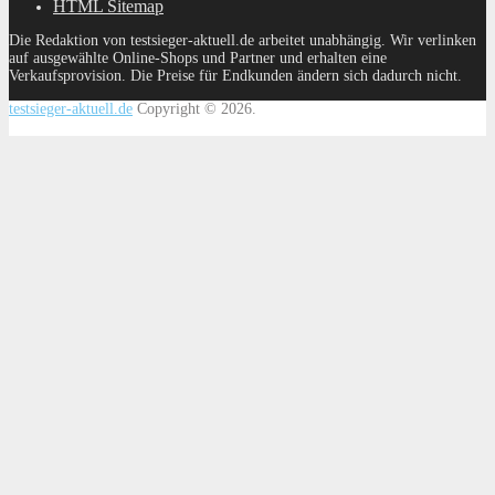
HTML Sitemap
Die Redaktion von testsieger-aktuell.de arbeitet unabhängig. Wir verlinken
auf ausgewählte Online-Shops und Partner und erhalten eine
Verkaufsprovision. Die Preise für Endkunden ändern sich dadurch nicht.
testsieger-aktuell.de
Copyright © 2026.